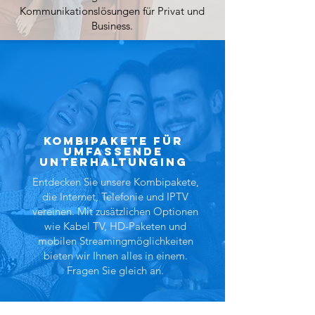
Kommunikationslösungen für Privat und
Business.
Kombipakete für
umfassende
Unterhaltunging
Entdecken Sie unsere Kombipakete,
die Internet, Telefonie und IPTV
vereinen. Mit zusätzlichen Optionen
wie Kabel TV, HD-Paketen und
mobilen Streamingmöglichkeiten
bieten wir Ihnen alles in einem.
Fragen Sie gleich an.