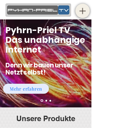
Pyhrn-Priel TV
Das
unabhä
ngig
e
Intern
e
t
Denn wir bauen unser
Netzt selbst!
Mehr erfahren
Unsere Produkte