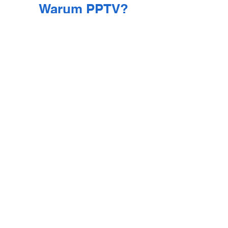
Warum PPTV?
Laufender Ausbau
Regional und Lokal
Eigene Infrastruktur
Flexibel
Handschlagquallität
Eigene Techniker