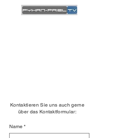
Adresse
PPTV GmbH
Egger-Weg 9
4582 Spital am Pyhrn
E-Mail
office@pptv.at
Tel.
07563/21800
Kontaktieren Sie uns auch gerne
über das Kontaktformular:
Name