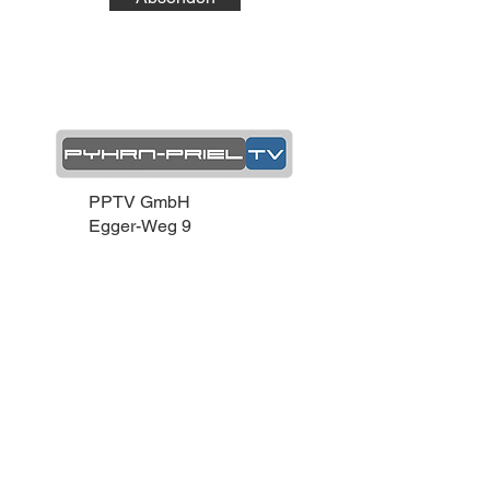
PPTV GmbH
Egger-Weg 9
4582 Spital am Pyhrn
office@pptv.at
07563/21800
Telefonisch erreichen Sie uns:
Mo-Fr:
8-12 und
Di-Do:
15-17 Uhr