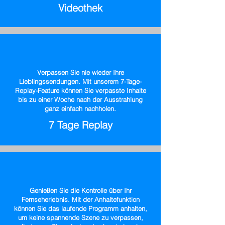
Videothek
Verpassen Sie nie wieder Ihre
Lieblingssendungen. Mit unserem 7-Tage-
Replay-Feature können Sie verpasste Inhalte
bis zu einer Woche nach der Ausstrahlung
ganz einfach nachholen.
7 Tage Replay
Genießen Sie die Kontrolle über Ihr
Fernseherlebnis. Mit der Anhaltefunktion
können Sie das laufende Programm anhalten,
um keine spannende Szene zu verpassen,